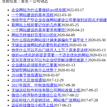
当前位置：首页 > 公司动态
企业网站为什么要做好seo优化呢
2022-03-17
一个网站建设的基本流程
2022-03-10
传统型生产型企业在做网站建设公司要做到这四点才能建
新网站上线前要记住的几件事
2020-05-25
一个网站建设的基本要求有哪些?
2020-04-21
网站怎样做好百度SEO优化
2020-04-09
为什么现在的网站设计越来越偏向于扁平化？
2020-03-30
无锡企业做网站的必要性和必然性
2020-03-16
他凭什么可以不出门就月入上万？原来是这样
2020-03-13
做好seo优化的前提是需要一个适合优化的网站
2020-03-11
宜兴百度优化可以为企业经营解决哪些难题？
2020-03-04
企业建站必须留意的三要素
2020-01-13
营销型网站的有什么优势？
2020-01-02
2018春节放假通知
2018-02-07
2018年元旦放假通知
2017-12-29
2017年国庆、中秋放假通知
2017-09-30
无锡远征软件科技有限公司网站改版上线
2017-09-25
微信小程序制作送微信公众号
2017-08-22
远征科技八月促销活动，网站推广送网站
2017-07-28
远征科技微信小程序上线
2017-06-23